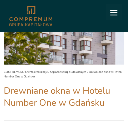
COMPREMUM
/
Oferta i realizacje
/
Segment usług budowlanych
/
Drewniane okna w Hotelu
Number One w Gdańsku
Drewniane okna w Hotelu
Number One w Gdańsku