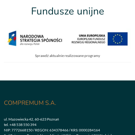
Fundusze unijne
Sprawdź aktualnie realizowane programy
COMPREMUM S.A.
ul. Mazowiecka 42, 60-623 Poznań
tel.
+48 538 550 394
NIP: 7772668150 / REGON: 634378466 / KRS: 0000284164