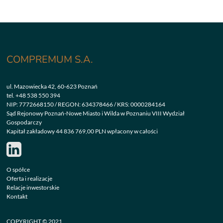
COMPREMUM S.A.
ul. Mazowiecka 42, 60-623 Poznań
tel.
+48 538 550 394
NIP: 7772668150 / REGON: 634378466 / KRS: 0000284164
Sąd Rejonowy Poznań-Nowe Miasto i Wilda w Poznaniu VIII Wydział
Gospodarczy
Kapitał zakładowy 44 836 769,00 PLN wpłacony w całości
O spółce
Oferta i realizacje
Relacje inwestorskie
Kontakt
COPYRIGHT © 2021